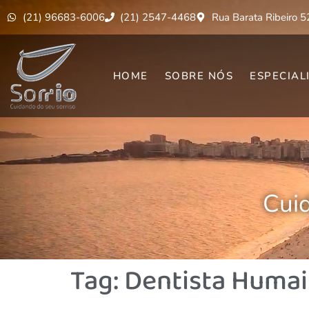
(21) 96683-6006
(21) 2547-4468
Rua Barata Ribeiro 5
HOME
SOBRE NÓS
ESPECIAL
Cuid
Tag:
Dentista Humai